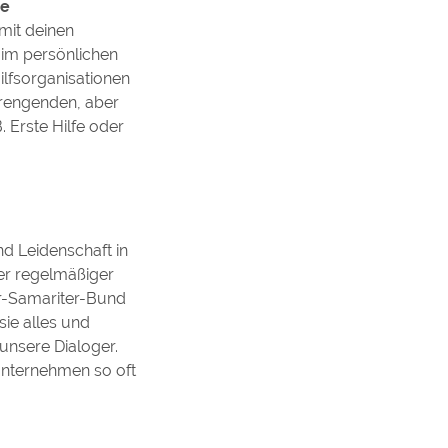
ee
 mit deinen
 im persönlichen
ilfsorganisationen
trengenden, aber
. Erste Hilfe oder
nd Leidenschaft in
er regelmäßiger
er-Samariter-Bund
sie alles und
unsere Dialoger.
Unternehmen so oft